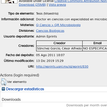
Available under License
Creative Commons Attribution Non
Download (25MB)
|
Vista previa
Tipo de elemento:
Tesis (Maestría)
Información adicional:
Doctor en ciencias con especialidad en microbi
Materias:
Q Ciencia > QR Microbiología
Divisiones:
Ciencias Biológicas
Usuario depositante:
Admin Eprints
Creador
Email
Creadores:
Sánchez García, César Alfredo
NO ESPECIFIC
Fecha del depósito:
05 Ago 2011 18:07
Última modificación:
13 Dic 2019 15:29
URI:
http://eprints.uanl.mx/id/eprint/830
Actions (login required)
Ver elemento
Descargar estadísticas
Downloads
Downloads per month over