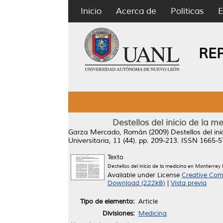
Inicio
Acerca de
Políticas
E
RE
Destellos del inicio de la 
Garza Mercado, Román
(2009)
Destellos del i
Universitaria, 11 (44). pp. 209-213. ISSN 1665-
Texto
Destellos del inicio de la medicina en Monterrey 
Available under License
Creative Com
Download (222kB)
|
Vista previa
Tipo de elemento:
Article
Divisiones:
Medicina