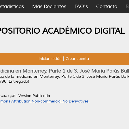
stadísticas
Más Recientes
FAQ's
Contacto
B
POSITORIO ACADÉMICO DIGITAL
Iniciar sesión
Crear cuenta
medicina en Monterrey. Parte 1 de 3. José María Parás Bal
nicio de la medicina en Monterrey. Parte 1 de 3. José María Parás Bal
5796 (Entregado)
- Versión Publicada
Parte 1.pdf
mons Attribution Non-commercial No Derivatives
.