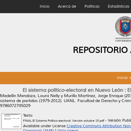
Inicio
Acerca de
Políticas
Estadísticas
REPOSITORIO
Iniciar 
El sistema político-electoral en Nuevo León : 
Medellín Mendoza, Laura Nelly
y
Murillo Martínez, Jorge Enrique
(20
sistema de partidos (1979-2012).
UANL. Facultad de Derecho y Crimin
9786072705029
Texto
- Versión Publ
FINAL El Sistema Político-electoral. Versión octubre 15.pdf
Available under License
Creative Commons Attribution Non
Download (3MB)
|
Vista previa