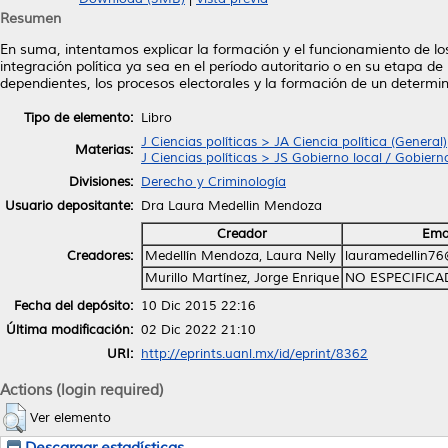
Resumen
En suma, intentamos explicar la formación y el funcionamiento de los
integración política ya sea en el período autoritario o en su etapa d
dependientes, los procesos electorales y la formación de un determin
Tipo de elemento:
Libro
J Ciencias políticas > JA Ciencia política (General)
Materias:
J Ciencias políticas > JS Gobierno local / Gobier
Divisiones:
Derecho y Criminología
Usuario depositante:
Dra Laura Medellin Mendoza
Creador
Ema
Creadores:
Medellín Mendoza, Laura Nelly
lauramedellin7
Murillo Martínez, Jorge Enrique
NO ESPECIFIC
Fecha del depósito:
10 Dic 2015 22:16
Última modificación:
02 Dic 2022 21:10
URI:
http://eprints.uanl.mx/id/eprint/8362
Actions (login required)
Ver elemento
Descargar estadísticas