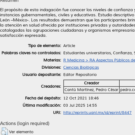
Resumen
El propósito de esta indagación fue conocer los niveles de confianza 
instancias gubernamentales, civiles y educativas. Estudio descripti
León –México-. Los resultados demuestran que los participantes bri
la atención en salud ofrecida por instituciones privadas y autoridad
catalogadas las agrupaciones ciudadanas y organismos empresariales
satisfacción expresada.
Tipo de elemento:
Article
Palabras claves no controlados:
Estudiantes universitarios, Confianza
Materias:
R Medicina > RA Aspectos Públicos de
Divisiones:
Ciencias Biológicas
Usuario depositante:
Editor Repositorio
Creador
Creadores:
Cantú Martínez, Pedro César
pedro.
Fecha del depósito:
12 Oct 2021 18:46
Última modificación:
03 Jul 2025 14:55
URI:
http://eprints.uanl.mx/id/eprint/8447
Actions (login required)
Ver elemento