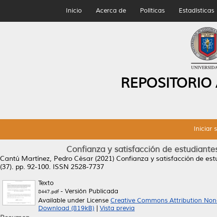
Inicio
Acerca de
Políticas
Estadísticas
REPOSITORIO
Iniciar 
Confianza y satisfacción de estudiant
Cantú Martínez, Pedro César
(2021)
Confianza y satisfacción de es
(37). pp. 92-100. ISSN 2528-7737
Texto
- Versión Publicada
8447.pdf
Available under License
Creative Commons Attribution Non
Download (819kB)
|
Vista previa