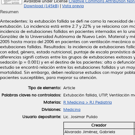
Available under License
Creative Commons Attribution Non
Download (145kB)
|
Vista previa
Resumen
Antecedentes: la extubación fallida se defi ne como la necesidad de
extubación. La incidencia está entre 2.7 y 22% y se relaciona con ma
incidencia de extubaciones fallidas en pacientes internados en la unid
González de la Universidad Autónoma de Nuevo León. Material y métod
2005 hasta marzo del 2006 en pacientes con ventilación mecánica a 
extubaciones fallidas. Resultados: la incidencia de extubaciones falli
con edad, género, estado nutricional, puntaje de escala pronóstica 
diferencias signifi cativas entre los grupos de extubaciones exitosas 
sedación (p = 0.001) y en el destino de los pacientes: alta o defunció
estudio se encontró relación entre las extubaciones fallidas y un m
mortalidad. Sin embargo, deben realizarse estudios con mayor població
pacientes susceptibles, para mejorar su atención.
Tipo de elemento:
Article
Palabras claves no controlados:
Extubación fallida, UTIP, Ventilación 
Materias:
R Medicina > RJ Pediatría
Divisiones:
Medicina
Usuario depositante:
Lic. Josimar Pulido
Creador
Alvarado Jiménez, Gabriela