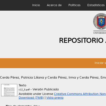
Inicio
Acerca de
Políticas
Estadísticas
REPOSITORIO
Iniciar 
Cerda Pérez, Patricia Liliana
y
Cerda Pérez, Irma
y
Cerda Pérez, E
Texto
- Versión Publicada
c12_3.pdf
Available under License
Creative Commons Attribution Non
Download (7MB)
|
Vista previa