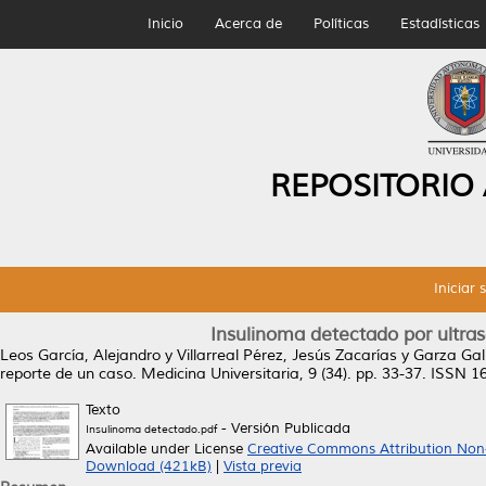
Inicio
Acerca de
Políticas
Estadísticas
REPOSITORIO
Iniciar 
Insulinoma detectado por ultra
Leos García, Alejandro
y
Villarreal Pérez, Jesús Zacarías
y
Garza Gal
reporte de un caso.
Medicina Universitaria, 9 (34). pp. 33-37. ISSN 
Texto
- Versión Publicada
Insulinoma detectado.pdf
Available under License
Creative Commons Attribution Non
Download (421kB)
|
Vista previa