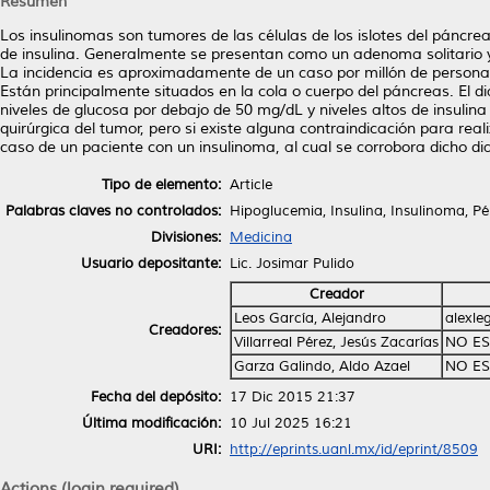
Resumen
Los insulinomas son tumores de las células de los islotes del páncr
de insulina. Generalmente se presentan como un adenoma solitario
La incidencia es aproximadamente de un caso por millón de personas
Están principalmente situados en la cola o cuerpo del páncreas. El d
niveles de glucosa por debajo de 50 mg/dL y niveles altos de insulina
quirúrgica del tumor, pero si existe alguna contraindicación para rea
caso de un paciente con un insulinoma, al cual se corrobora dicho dia
Tipo de elemento:
Article
Palabras claves no controlados:
Hipoglucemia, Insulina, Insulinoma, P
Divisiones:
Medicina
Usuario depositante:
Lic. Josimar Pulido
Creador
Leos García, Alejandro
alexl
Creadores:
Villarreal Pérez, Jesús Zacarías
NO ES
Garza Galindo, Aldo Azael
NO ES
Fecha del depósito:
17 Dic 2015 21:37
Última modificación:
10 Jul 2025 16:21
URI:
http://eprints.uanl.mx/id/eprint/8509
Actions (login required)