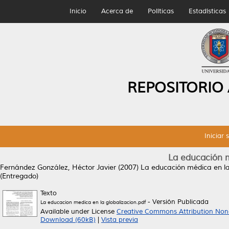
Inicio
Acerca de
Políticas
Estadísticas
REPOSITORIO
Iniciar 
La educación m
Fernández González, Héctor Javier
(2007)
La educación médica en la
(Entregado)
Texto
- Versión Publicada
La educacion medica en la globalizacion.pdf
Available under License
Creative Commons Attribution Non
Download (60kB)
|
Vista previa