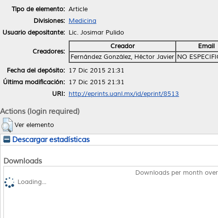
Tipo de elemento:
Article
Divisiones:
Medicina
Usuario depositante:
Lic. Josimar Pulido
Creador
Email
Creadores:
Fernández González, Héctor Javier
NO ESPECIF
Fecha del depósito:
17 Dic 2015 21:31
Última modificación:
17 Dic 2015 21:31
URI:
http://eprints.uanl.mx/id/eprint/8513
Actions (login required)
Ver elemento
Descargar estadísticas
Downloads
Downloads per month over
Loading...