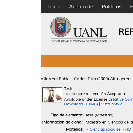
Inicio
Acerca de
Políticas
E
RE
Villarreal Robles, Carlos Tulio
(2000)
Alta gerenc
Texto
- Versión Aceptada
1020130083.PDF
Available under License
Creative Com
Download (13MB)
|
Vista previa
Tipo de elemento:
Tesis (Maestría)
Información adicional:
Maestro en Ciencias de la
Materias:
H Ciencias sociales > HD 