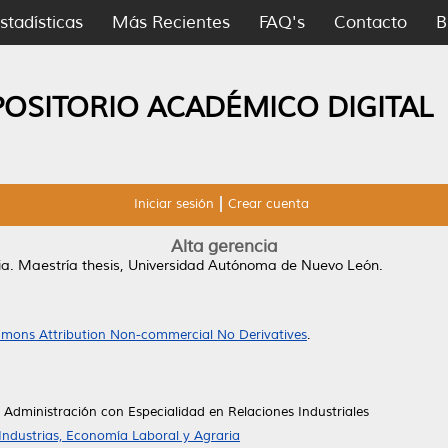
stadísticas
Más Recientes
FAQ's
Contacto
B
POSITORIO ACADÉMICO DIGITAL
Iniciar sesión
Crear cuenta
Alta gerencia
ia.
Maestría thesis, Universidad Autónoma de Nuevo León.
mons Attribution Non-commercial No Derivatives
.
 Administración con Especialidad en Relaciones Industriales
Industrias, Economía Laboral y Agraria