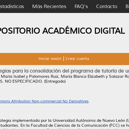
stadísticas
Más Recientes
FAQ's
Contacto
B
POSITORIO ACADÉMICO DIGITAL
Iniciar sesión
Crear cuenta
egias para la consolidación del programa de tutoría de u
 María Isabel
y
Palomares Ruiz, María Blanca Elizabeth
y
Salazar Ro
S.
NO ESPECIFICADO. (Entregado)
mons Attribution Non-commercial No Derivatives
.
strategia implementada por la Universidad Autónoma de Nuevo León 
estudiantes. En la Facultad de Ciencias de la Comunicación (FCC) se ha