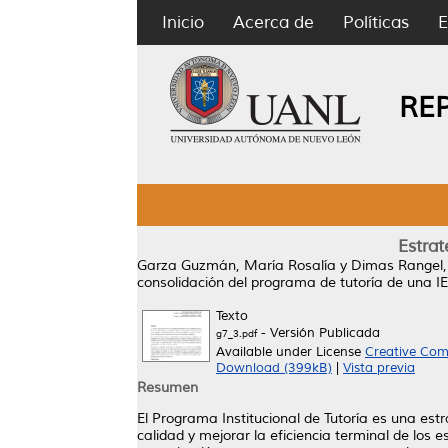
Inicio
Acerca de
Políticas
E
RE
Estrat
Garza Guzmán, María Rosalía
y
Dimas Rangel,
consolidación del programa de tutoría de una IE
Texto
- Versión Publicada
g7_3.pdf
Available under License
Creative Com
Download (399kB)
|
Vista previa
Resumen
El Programa Institucional de Tutoría es una e
calidad y mejorar la eficiencia terminal de los 