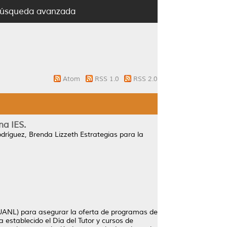
úsqueda avanzada
Atom
RSS 1.0
RSS 2.0
na IES.
dríguez, Brenda Lizzeth
Estrategias para la
(UANL) para asegurar la oferta de programas de
 establecido el Día del Tutor y cursos de