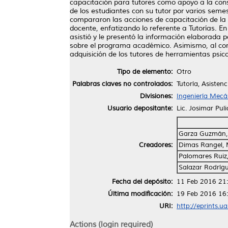
capacitación para tutores como apoyo a la conso
de los estudiantes con su tutor por varios seme
compararon las acciones de capacitación de la F
docente, enfatizando lo referente a Tutorías. En
asistió y le presentó la información elaborada
sobre el programa académico. Asimismo, al co
adquisición de los tutores de herramientas psic
Tipo de elemento:
Otro
Palabras claves no controlados:
Tutoría, Asistenc
Divisiones:
Ingeniería Mecán
Usuario depositante:
Lic. Josimar Pul
Garza Guzmán, 
Creadores:
Dimas Rangel, 
Palomares Ruiz
Salazar Rodrígu
Fecha del depósito:
11 Feb 2016 21
Última modificación:
19 Feb 2016 16
URI:
http://eprints.u
Actions (login required)