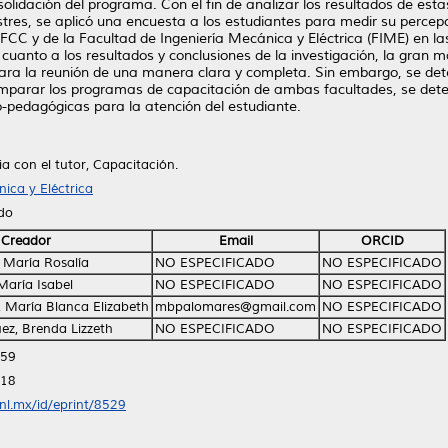
lidación del programa. Con el fin de analizar los resultados de estas
stres, se aplicó una encuesta a los estudiantes para medir su percepc
CC y de la Facultad de Ingeniería Mecánica y Eléctrica (FIME) en las
 cuanto a los resultados y conclusiones de la investigación, la gran 
 para la reunión de una manera clara y completa. Sin embargo, se de
mparar los programas de capacitación de ambas facultades, se dete
o-pedagógicas para la atención del estudiante.
ia con el tutor, Capacitación.
ica y Eléctrica
ido
Creador
Email
ORCID
María Rosalía
NO ESPECIFICADO
NO ESPECIFICADO
María Isabel
NO ESPECIFICADO
NO ESPECIFICADO
, María Blanca Elizabeth
mbpalomares@gmail.com
NO ESPECIFICADO
ez, Brenda Lizzeth
NO ESPECIFICADO
NO ESPECIFICADO
:59
:18
anl.mx/id/eprint/8529