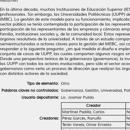
Resumen
En la última década, muchas Instituciones de Educación Superior (I
profesionales. Sin embargo, las Universidades Politécnicas (UUPP)
(MBC). La gestión de este modelo para su funcionamiento, implicaba l
sector público se tenía contemplada la participación de los representa
participación de los representantes de las empresas y cámaras empresa
familia, instituciones sociales y, de la comunidad local. Estos repre
órganos resolutivos de la universidad. A través de un estudio compara
semiestructuradas a actores claves para la gestión del MEBC, así com
responder a la siguiente pregunta: ¿en qué medida el diseño e imp
conjunto de casos de UUPP, las cuales comparten algunos rasgos si
Desde una perspectiva teórica de la gobernanza (governance), la in
las UUPP con todos los actores involucrados, pero sólo el sector ac
gobernanza como sería un proceso de dirección que realizan los órga
con distintos actores de la sociedad.
Tipo de elemento:
Otro
Palabras claves no controlados:
Gobernanza, Gestión, Universidad, Pol
Usuario depositante:
Lic. Josimar Pulido
Creador
Martínez Padilla, Carlos
N
Creadores:
Pérez Garcés, Ranulfo
N
Terán Varela, Omar Ernesto
N