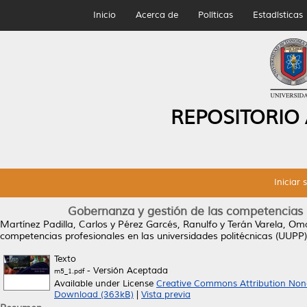
Inicio
Acerca de
Políticas
Estadísticas
REPOSITORIO
Iniciar 
Gobernanza y gestión de las competencias p
Martínez Padilla, Carlos
y
Pérez Garcés, Ranulfo
y
Terán Varela, Om
competencias profesionales en las universidades politécnicas (UUPP)
Texto
- Versión Aceptada
m5_1.pdf
Available under License
Creative Commons Attribution Non
Download (363kB)
|
Vista previa