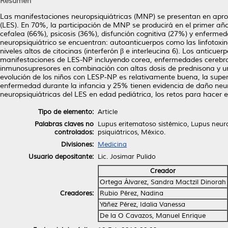
Resumen
Las manifestaciones neuropsiquiátricas (MNP) se presentan en apr
(LES). En 70%, la participación de MNP se producirá en el primer a
cefalea (66%), psicosis (36%), disfunción cognitiva (27%) y enferme
neuropsiquiátrico se encuentran: autoanticuerpos como las linfotoxi
niveles altos de citocinas (interferón β e interleucina 6). Los anticu
manifestaciones de LES-NP incluyendo corea, enfermedades cerebrov
inmunosupresores en combinación con altas dosis de prednisona y un
evolución de los niños con LESP-NP es relativamente buena, la supe
enfermedad durante la infancia y 25% tienen evidencia de daño neur
neuropsiquiátricas del LES en edad pediátrica, los retos para hacer 
Tipo de elemento:
Article
Palabras claves no
Lupus eritematoso sistémico, Lupus neurop
controlados:
psiquiátricos, México.
Divisiones:
Medicina
Usuario depositante:
Lic. Josimar Pulido
Creador
Ortega Álvarez, Sandra Mactzil Dinorah
Creadores:
Rubio Pérez, Nadina
Yáñez Pérez, Idalia Vanessa
De la O Cavazos, Manuel Enrique