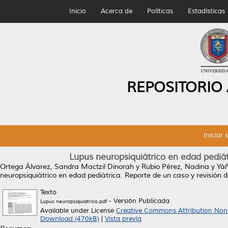
Inicio
Acerca de
Políticas
Estadísticas
REPOSITORIO
Iniciar 
Lupus neuropsiquiátrico en edad pediátr
Ortega Álvarez, Sandra Mactzil Dinorah
y
Rubio Pérez, Nadina
y
Yáñ
neuropsiquiátrico en edad pediátrica. Reporte de un caso y revisión de
Texto
- Versión Publicada
Lupus neuropsiquiatrico.pdf
Available under License
Creative Commons Attribution Non
Download (470kB)
|
Vista previa