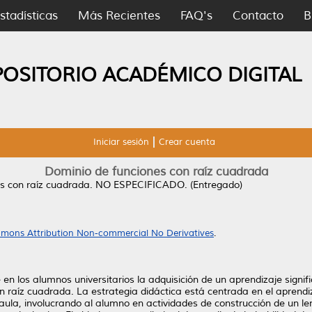
stadísticas
Más Recientes
FAQ's
Contacto
B
POSITORIO ACADÉMICO DIGITAL
Iniciar sesión
Crear cuenta
Dominio de funciones con raíz cuadrada
s con raíz cuadrada.
NO ESPECIFICADO. (Entregado)
mons Attribution Non-commercial No Derivatives
.
en los alumnos universitarios la adquisición de un aprendizaje signi
on raíz cuadrada. La estrategia didáctica está centrada en el aprend
ula, involucrando al alumno en actividades de construcción de un l