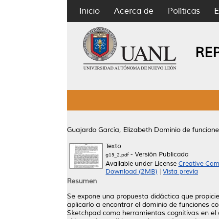
Inicio
Acerca de
Políticas
E
RE
Guajardo García, Elizabeth
Dominio de funcione
Texto
- Versión Publicada
g15_2.pdf
Available under License
Creative Com
Download (2MB)
|
Vista previa
Resumen
Se expone una propuesta didáctica que propicie 
aplicarlo a encontrar el dominio de funciones c
Sketchpad como herramientas cognitivas en el a