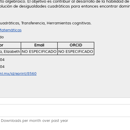
to algebraico. El objetivo es contribuir al desarrollo de la habilidad d
olución de desigualdades cuadráticas para entonces encontrar domin
adráticas, Transferencia, Herramientas cognitivas.
 Matemáticas
ido
or
Email
ORCID
, Elizabeth
NO ESPECIFICADO
NO ESPECIFICADO
:04
:04
anl.mx/id/eprint/8560
Downloads per month over past year