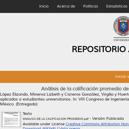
Inicio
Acerca de
Políticas
Estadísticas
REPOSITORIO
Iniciar 
Análisis de la calificación promedio d
López Elizondo, Minerva Lizbeth
y
Cisneros González, Virgilio
y
Huert
aplicados a estudiantes universitarios.
In: VIII Congreso de Ingenierí
México. (Entregado)
Texto
- Versión Publicada
ANALISIS DE LA CALIFICACION PROMEDIO.pdf
Available under License
Creative Commons Attribution Non
Download (693kB)
|
Vista previa