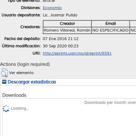
Tipo de elemento:
Article
Divisiones:
Economía
Usuario depositante:
Lic. Josimar Pulido
Creador
Email
Creadores:
Romero Villareal, Román
NO ESPECIFICADO
NO
Fecha del depósito:
07 Ene 2016 21:12
Última modificación:
30 Sep 2020 00:23
URI:
http://eprints.uanl.mx/id/eprint/8591
Actions (login required)
Ver elemento
Descargar estadísticas
Downloads
Downloads per month over
Loading...