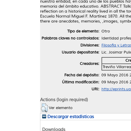
nuestra entidad, en cada uno de los pueblos ha
memoria del ámbito educativo. ABSTRACT Talking
reflection on a historical reality lived in all t
Escuela Normal Miguel F. Martínez 1870. All th
there are anecdotes, memories, ,images, symbols
Tipo de elemento:
Otro
Palabras claves no controlados:
Identidad profes
Divisiones:
Filosofía y Letra
Usuario depositante:
Lic. Josimar Pul
Cr
Creadores:
Treviño Villarre
Fecha del depósito:
09 Mayo 2016 
Última modificación:
09 Mayo 2016 
URI:
http://eprints.u
Actions (login required)
Ver elemento
Descargar estadísticas
Downloads