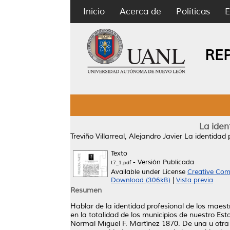
Inicio
Acerca de
Políticas
E
RE
La iden
Treviño Villarreal, Alejandro Javier
La identidad 
Texto
- Versión Publicada
t7_1.pdf
Available under License
Creative Com
Download (306kB)
|
Vista previa
Resumen
Hablar de la identidad profesional de los maest
en la totalidad de los municipios de nuestro Es
Normal Miguel F. Martínez 1870. De una u otra