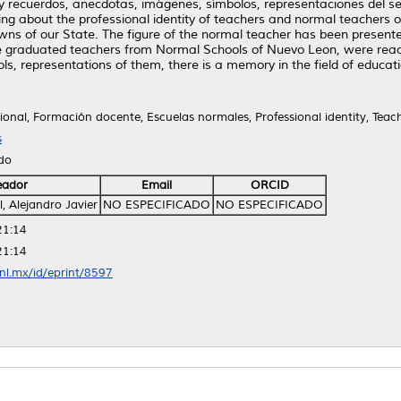
y recuerdos, anecdotas, imágenes, símbolos, representaciones del se
 about the professional identity of teachers and normal teachers of
he towns of our State. The figure of the normal teacher has been presen
e graduated teachers from Normal Schools of Nuevo Leon, were reach
, representations of them, there is a memory in the field of educat
ional, Formación docente, Escuelas normales, Professional identity, Teach
s
ido
eador
Email
ORCID
al, Alejandro Javier
NO ESPECIFICADO
NO ESPECIFICADO
21:14
21:14
anl.mx/id/eprint/8597