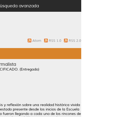
úsqueda avanzada
Atom
RSS 1.0
RSS 2.0
rmalista
IFICADO. (Entregado)
 y reflexión sobre una realidad histórica vivida
estado presente desde los inicios de la Escuela
 fueron llegando a cada uno de los rincones de