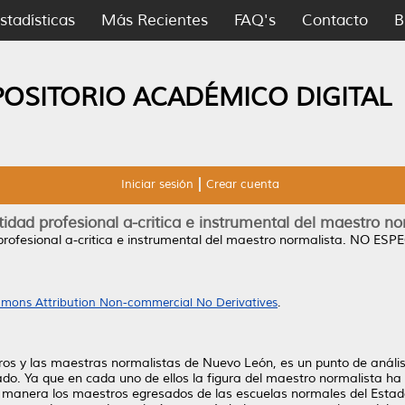
stadísticas
Más Recientes
FAQ's
Contacto
B
POSITORIO ACADÉMICO DIGITAL
Iniciar sesión
Crear cuenta
tidad profesional a-critica e instrumental del maestro no
profesional a-critica e instrumental del maestro normalista.
NO ESPEC
mons Attribution Non-commercial No Derivatives
.
ros y las maestras normalistas de Nuevo León, es un punto de análisis
tado. Ya que en cada uno de ellos la figura del maestro normalista ha 
 manera los maestros egresados de las escuelas normales del Estado