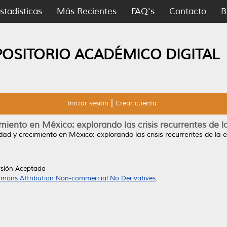
stadísticas
Más Recientes
FAQ's
Contacto
B
POSITORIO ACADÉMICO DIGITAL
Iniciar sesión
Crear cuenta
imiento en México: explorando las crisis recurrentes de
idad y crecimiento en México: explorando las crisis recurrentes de l
rsión Aceptada
mons Attribution Non-commercial No Derivatives
.