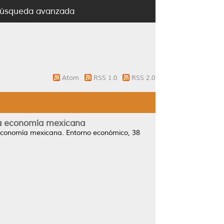
úsqueda avanzada
Atom
RSS 1.0
RSS 2.0
 la economía mexicana
a economía mexicana.
Entorno económico, 38