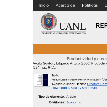
Inicio
Acerca de
Políticas
E
RE
Productividad y crec
Ayala Gaytán, Edgardo Arturo
(2000)
Productiv
(224). pp. 6-11.
Texto
- Ve
Productividad y crecimiento en Mexico.pdf
Available under License
Creative Com
Download (2MB)
|
Vista previa
Tipo de elemento:
Article
Divisiones:
Economía