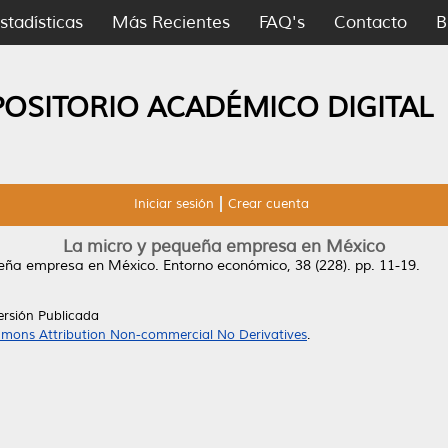
stadísticas
Más Recientes
FAQ's
Contacto
B
POSITORIO ACADÉMICO DIGITAL
Iniciar sesión
Crear cuenta
La micro y pequeña empresa en México
ueña empresa en México.
Entorno económico, 38 (228). pp. 11-19.
ersión Publicada
mons Attribution Non-commercial No Derivatives
.