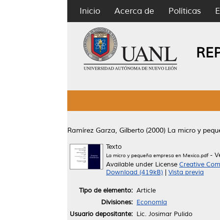
Inicio
Acerca de
Políticas
E
RE
Ramírez Garza, Gilberto
(2000)
La micro y peq
Texto
- V
La micro y pequeña empresa en Mexico.pdf
Available under License
Creative Com
Download (419kB)
|
Vista previa
Tipo de elemento:
Article
Divisiones:
Economía
Usuario depositante:
Lic. Josimar Pulido