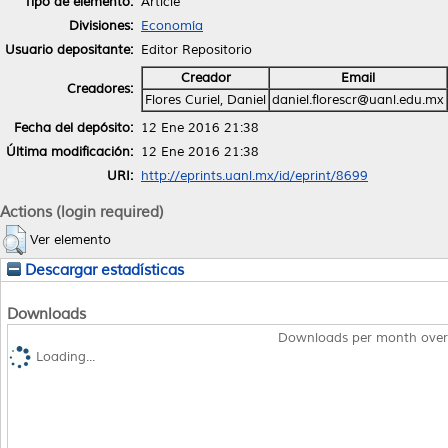
Tipo de elemento:
Article
Divisiones:
Economía
Usuario depositante:
Editor Repositorio
Creador
Email
Creadores:
Flores Curiel, Daniel
daniel.florescr@uanl.edu.mx
Fecha del depósito:
12 Ene 2016 21:38
Última modificación:
12 Ene 2016 21:38
URI:
http://eprints.uanl.mx/id/eprint/8699
Actions (login required)
Ver elemento
Descargar estadísticas
Downloads
Downloads per month over
Loading...