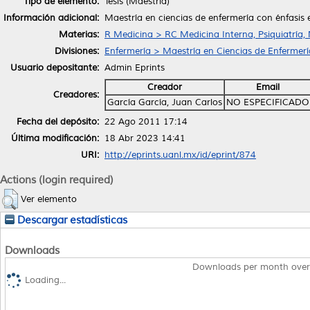
Tipo de elemento:
Tesis (Maestría)
Información adicional:
Maestría en ciencias de enfermería con énfasis
Materias:
R Medicina > RC Medicina Interna, Psiquiatría,
Divisiones:
Enfermería > Maestría en Ciencias de Enfermerí
Usuario depositante:
Admin Eprints
Creador
Email
Creadores:
García García, Juan Carlos
NO ESPECIFICADO
Fecha del depósito:
22 Ago 2011 17:14
Última modificación:
18 Abr 2023 14:41
URI:
http://eprints.uanl.mx/id/eprint/874
Actions (login required)
Ver elemento
Descargar estadísticas
Downloads
Downloads per month over
Loading...