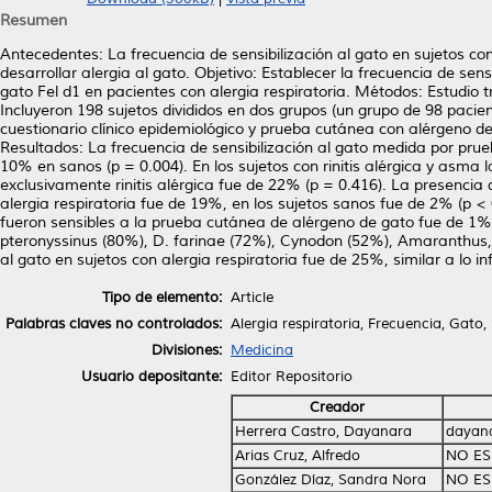
Resumen
Antecedentes: La frecuencia de sensibilización al gato en sujetos co
desarrollar alergia al gato. Objetivo: Establecer la frecuencia de se
gato Fel d1 en pacientes con alergia respiratoria. Métodos: Estudio
Incluyeron 198 sujetos divididos en dos grupos (un grupo de 98 pacient
cuestionario clínico epidemiológico y prueba cutánea con alérgeno de
Resultados: La frecuencia de sensibilización al gato medida por pr
10% en sanos (p = 0.004). En los sujetos con rinitis alérgica y asma l
exclusivamente rinitis alérgica fue de 22% (p = 0.416). La presencia
alergia respiratoria fue de 19%, en los sujetos sanos fue de 2% (p <
fueron sensibles a la prueba cutánea de alérgeno de gato fue de 1%.
pteronyssinus (80%), D. farinae (72%), Cynodon (52%), Amaranthus, S
al gato en sujetos con alergia respiratoria fue de 25%, similar a lo i
Tipo de elemento:
Article
Palabras claves no controlados:
Alergia respiratoria, Frecuencia, Gato,
Divisiones:
Medicina
Usuario depositante:
Editor Repositorio
Creador
Herrera Castro, Dayanara
dayan
Arias Cruz, Alfredo
NO ES
González Díaz, Sandra Nora
NO ES