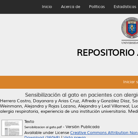
Inicio
Acerca de
Políticas
Estadísticas
REPOSITORIO
Iniciar 
Sensibilización al gato en pacientes con alergia
Herrera Castro, Dayanara
y
Arias Cruz, Alfredo
y
González Díaz, S
Weinmann, Alejandra
y
Rojas Lozano, Alejandro
y
Leal Villarreal, Lu
alergia respiratoria, experiencia de una institución universitaria.
Medic
Texto
- Versión Publicada
Sensibilizacion al gato.pdf
Available under License
Creative Commons Attribution Non
Download (360kB)
|
Vista previa