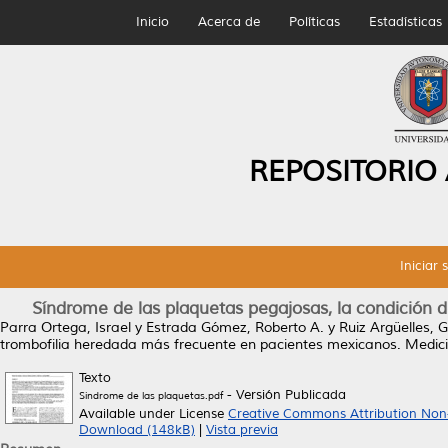
Inicio
Acerca de
Políticas
Estadísticas
REPOSITORIO
Iniciar 
Síndrome de las plaquetas pegajosas, la condición
Parra Ortega, Israel
y
Estrada Gómez, Roberto A.
y
Ruiz Argüelles, 
trombofilia heredada más frecuente en pacientes mexicanos.
Medicin
Texto
- Versión Publicada
Sindrome de las plaquetas.pdf
Available under License
Creative Commons Attribution Non
Download (148kB)
|
Vista previa