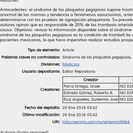
Resumen
Antecedentes: el síndrome de las plaquetas pegajosas supone trasto
anormal de las mismas y tendencia a fenómenos vasoclusivos, arteri
determinarse con las pruebas de agregación plaquetaria. Su preval
autores opinan que es responsable de 20% de las trombosis arteriales
causa. Objetivos: revisar la información disponible sobre el síndrom
síndrome de las plaquetas pegajosas es la condición de trombofi lia 
pacientes mexicanos, lo que hace imperativo realizar estudios prosp
Tipo de elemento:
Article
Palabras claves no controlados:
Síndrome de las plaquetas pegajosas, 
Divisiones:
Medicina
Usuario depositante:
Editor Repositorio
Creador
Parra Ortega, Israel
NO ES
Creadores:
Estrada Gómez, Roberto A.
NO ES
Ruiz Argüelles, Guillermo José
NO ES
Fecha del depósito:
20 Ene 2016 03:42
Última modificación:
20 Ene 2016 03:42
URI:
http://eprints.uanl.mx/id/eprint/8864
Actions (login required)