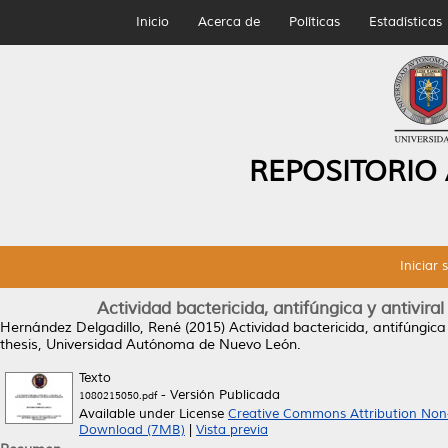
Inicio
Acerca de
Políticas
Estadísticas
REPOSITORIO
Iniciar 
Actividad bactericida, antifúngica y antivir
Hernández Delgadillo, René
(2015)
Actividad bactericida, antifúngic
thesis, Universidad Autónoma de Nuevo León.
Texto
- Versión Publicada
1080215050.pdf
Available under License
Creative Commons Attribution Non
Download (7MB)
|
Vista previa