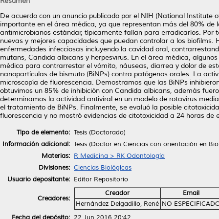
Resumen
De acuerdo con un anuncio publicado por el NIH (National Institute 
importante en el área médica, ya que representan más del 80% de l
antimicrobianos estándar, típicamente fallan para erradicarlos. Por
nuevas y mejores capacidades que puedan controlar a los biofilms. 
enfermedades infecciosas incluyendo la cavidad oral, contrarrestan
mutans, Candida albicans y herpesvirus. En el área médica, algunos 
médica para contrarrestar el vómito, náuseas, diarrea y dolor de e
nanopartículas de bismuto (BiNPs) contra patógenos orales. La acti
microscopía de fluorescencia. Demostramos que las BiNPs inhibiero
obtuvimos un 85% de inhibición con Candida albicans, además fueron
determinamos la actividad antiviral en un modelo de rotavirus medi
el tratamiento de BiNPs. Finalmente, se evaluó la posible citotoxici
fluorescencia y no mostró evidencias de citotoxicidad a 24 horas de 
Tipo de elemento:
Tesis (Doctorado)
Información adicional:
Tesis (Doctor en Ciencias con orientación en Bi
Materias:
R Medicina > RK Odontología
Divisiones:
Ciencias Biológicas
Usuario depositante:
Editor Repositorio
Creador
Email
Creadores:
Hernández Delgadillo, René
NO ESPECIFICAD
Fecha del depósito:
22 Jun 2016 20:42