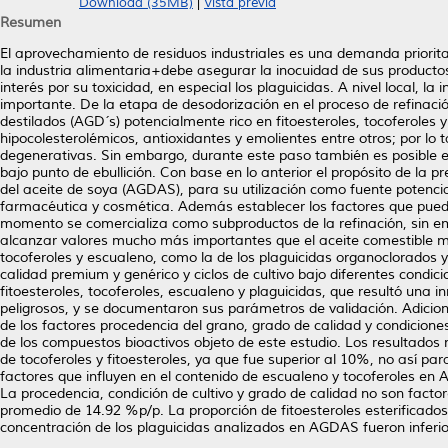
Download (35MB)
|
Vista previa
Resumen
El aprovechamiento de residuos industriales es una demanda prioritar
la industria alimentaria+debe asegurar la inocuidad de sus producto
interés por su toxicidad, en especial los plaguicidas. A nivel local, l
importante. De la etapa de desodorización en el proceso de refina
destilados (AGD´s) potencialmente rico en fitoesteroles, tocoferoles
hipocolesterolémicos, antioxidantes y emolientes entre otros; por lo
degenerativas. Sin embargo, durante este paso también es posible ex
bajo punto de ebullición. Con base en lo anterior el propósito de la 
del aceite de soya (AGDAS), para su utilización como fuente potencial
farmacéutica y cosmética. Además establecer los factores que puede
momento se comercializa como subproductos de la refinación, sin em
alcanzar valores mucho más importantes que el aceite comestible mis
tocoferoles y escualeno, como la de los plaguicidas organoclorado
calidad premium y genérico y ciclos de cultivo bajo diferentes condic
fitoesteroles, tocoferoles, escualeno y plaguicidas, que resultó una i
peligrosos, y se documentaron sus parámetros de validación. Adiciona
de los factores procedencia del grano, grado de calidad y condicione
de los compuestos bioactivos objeto de este estudio. Los resultado
de tocoferoles y fitoesteroles, ya que fue superior al 10%, no así pa
factores que influyen en el contenido de escualeno y tocoferoles 
La procedencia, condición de cultivo y grado de calidad no son facto
promedio de 14.92 %p/p. La proporción de fitoesteroles esterificados 
concentración de los plaguicidas analizados en AGDAS fueron inferior