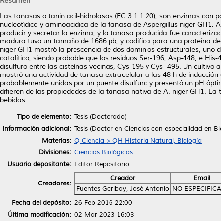
Resumen
Las tanasas o tanin acil-hidrolasas (EC 3.1.1.20), son enzimas con po
nucleotídica y aminoacídica de la tanasa de Aspergillus niger GH1.
producir y secretar la enzima, y la tanasa producida fue caracteriz
madura tuvo un tamaño de 1686 pb, y codifica para una proteína d
niger GH1 mostró la prescencia de dos dominios estructurales, uno de
catalítico, siendo probable que los residuos Ser-196, Asp-448, e His
disulfuro entre las cisteínas vecinas, Cys-195 y Cys- 495. Un cultiv
mostró una actividad de tanasa extracelular a las 48 h de inducción
probablemente unidas por un puente disulfuro y presentó un pH ópt
difieren de las propiedades de la tanasa nativa de A. niger GH1. L
bebidas.
Tipo de elemento:
Tesis (Doctorado)
Información adicional:
Tesis (Doctor en Ciencias con especialidad en B
Materias:
Q Ciencia > QH Historia Natural, Biología
Divisiones:
Ciencias Biológicas
Usuario depositante:
Editor Repositorio
Creador
Email
Creadores:
Fuentes Garibay, José Antonio
NO ESPECIFIC
Fecha del depósito:
26 Feb 2016 22:00
Última modificación:
02 Mar 2023 16:03