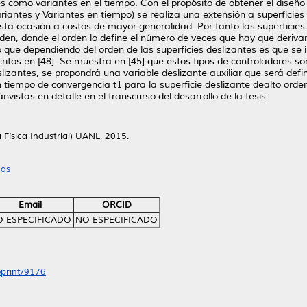
tes como variantes en el tiempo. Con el propósito de obtener el diseñ
ariantes y Variantes en tiempo) se realiza una extensión a superficie
sta ocasión a costos de mayor generalidad. Por tanto las superficies
den, donde el orden lo define el número de veces que hay que derivar 
lo que dependiendo del orden de las superficies deslizantes es que s
ritos en [48]. Se muestra en [45] que estos tipos de controladores s
izantes, se propondrá una variable deslizante auxiliar que será defin
un tiempo de convergencia t1 para la superficie deslizante dealto ord
vistas en detalle en el transcurso del desarrollo de la tesis.
a Física Industrial) UANL, 2015.
cas
Email
ORCID
 ESPECIFICADO
NO ESPECIFICADO
eprint/9176