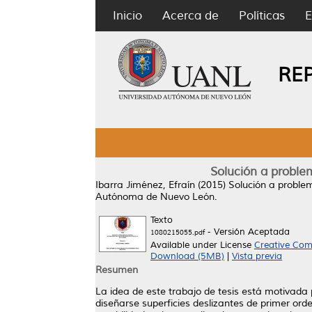
Inicio
Acerca de
Políticas
E
RE
Solución a proble
Ibarra Jiménez, Efraín
(2015)
Solución a problem
Autónoma de Nuevo León.
Texto
- Versión Aceptada
1080215055.pdf
Available under License
Creative Com
Download (5MB)
|
Vista previa
Resumen
La idea de este trabajo de tesis está motivada 
diseñarse superficies deslizantes de primer ord