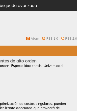
úsqueda avanzada
Atom
RSS 1.0
RSS 2.0
ntes de alto orden
 orden.
Especialidad thesis, Universidad
optimización de costos singulares, pueden
e deslizante adecuada que proveerá de