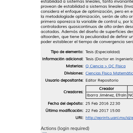
estabilidad a sistemas lineales, tanto invarian
provean de estabilidad a sistemas lineales (Inv
considera el enfoque de optimización, pero en e
la metodologíade optimización, serán de alto or
primera aparezca la variable de control u, por 
controladores quasicontinuos de alto orden desc
acotadas. Además del diseño de superficies desl
altoorden, que tiene la peculiaridad de definir 
poder establecer el tiempo de convergencia serán
Tipo de elemento:
Tesis (Especialidad)
Información adicional:
Tesis (Doctor en Ingenierí
Materias:
Q Ciencia > QC Física
Divisiones:
Ciencias Físico Matemáti
Usuario depositante:
Editor Repositorio
Creador
Creadores:
Ibarra Jiménez, Efraín
NO
Fecha del depósito:
25 Feb 2016 22:30
Última modificación:
22 Feb 2017 15:00
URI:
http://eprints.uanl.mx/id/
Actions (login required)