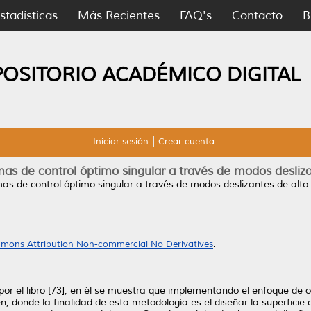
stadísticas
Más Recientes
FAQ's
Contacto
B
POSITORIO ACADÉMICO DIGITAL
Iniciar sesión
Crear cuenta
mas de control óptimo singular a través de modos desliza
as de control óptimo singular a través de modos deslizantes de alto
mons Attribution Non-commercial No Derivatives
.
por el libro [73], en él se muestra que implementando el enfoque de 
en, donde la finalidad de esta metodología es el diseñar la superfici