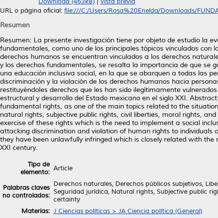
Download (463kB)
|
Vista previa
URL o página oficial:
file:///C:/Users/Rosa%20Enelda/Downloads/FUNDA
Resumen
Resumen: La presente investigación tiene por objeto de estudio la evo
fundamentales, como uno de los principales tópicos vinculados con l
derechos humanos se encuentran vinculados a los derechos naturales, 
y los derechos fundamentales, se resalta la importancia de que se g
una educación inclusiva social, en la que se abarquen a todas las p
discriminación y la violación de los derechos humanos hacia persona
restituyéndoles derechos que les han sido ilegítimamente vulnerado
estructural y desarrollo del Estado mexicano en el siglo XXI. Abstract
fundamental rights, as one of the main topics related to the situati
natural rights, subjective public rights, civil liberties, moral rights,
exercise of these rights which is the need to implement a social inclu
attacking discrimination and violation of human rights to individuals
they have been unlawfully infringed which is closely related with th
XXI century.
Tipo de
Article
elemento:
Derechos naturales, Derechos públicos subjetivos, Lib
Palabras claves
Seguridad jurídica, Natural rights, Subjective public r
no controlados:
certainty
Materias:
J Ciencias políticas > JA Ciencia política (General)