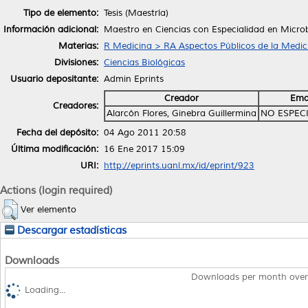
Tipo de elemento:
Tesis (Maestría)
Información adicional:
Maestro en Ciencias con Especialidad en Microb
Materias:
R Medicina > RA Aspectos Públicos de la Medic
Divisiones:
Ciencias Biológicas
Usuario depositante:
Admin Eprints
Creador
Ema
Creadores:
Alarcón Flores, Ginebra Guillermina
NO ESPEC
Fecha del depósito:
04 Ago 2011 20:58
Última modificación:
16 Ene 2017 15:09
URI:
http://eprints.uanl.mx/id/eprint/923
Actions (login required)
Ver elemento
Descargar estadísticas
Downloads
Downloads per month over
Loading...