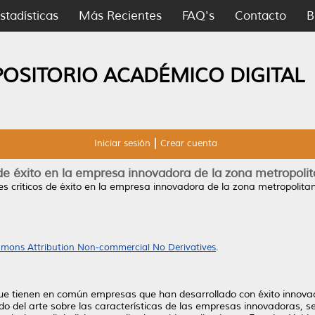
stadísticas
Más Recientes
FAQ's
Contacto
B
POSITORIO ACADÉMICO DIGITAL
Iniciar sesión
Crear cuenta
 de éxito en la empresa innovadora de la zona metropol
es críticos de éxito en la empresa innovadora de la zona metropolit
mons Attribution Non-commercial No Derivatives
.
 que tienen en común empresas que han desarrollado con éxito innova
ado del arte sobre las características de las empresas innovadoras, 