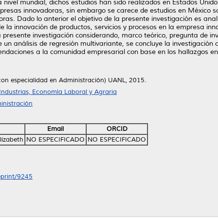
 nivel mundial, dichos estudios han sido realizados en Estados Unido
esas innovadoras, sin embargo se carece de estudios en México sobr
as. Dado lo anterior el objetivo de la presente investigación es anali
e la innovación de productos, servicios y procesos en la empresa in
la presente investigación considerando, marco teórico, pregunta de inv
e un análisis de regresión multivariante, se concluye la investigación 
endaciones a la comunidad empresarial con base en los hallazgos e
a con especialidad en Administración) UANL, 2015.
Industrias, Economía Laboral y Agraria
inistración
Email
ORCID
lizabeth
NO ESPECIFICADO
NO ESPECIFICADO
eprint/9245