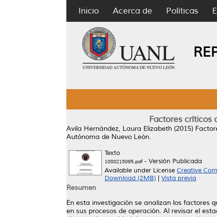
Inicio
Acerca de
Políticas
E
RE
Factores críticos
Avila Hernández, Laura Elizabeth
(2015)
Factor
Autónoma de Nuevo León.
Texto
- Versión Publicada
1080215095.pdf
Available under License
Creative Com
Download (2MB)
|
Vista previa
Resumen
En esta investigación se analizan los factores
en sus procesos de operación. Al revisar el est