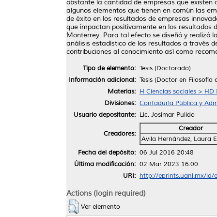
obstante la cantidad de empresas que existen a
algunos elementos que tienen en común las empr
de éxito en los resultados de empresas innovador
que impactan positivamente en los resultados d
Monterrey. Para tal efecto se diseñó y realizó 
análisis estadístico de los resultados a través d
contribuciones al conocimiento así como recom
Tipo de elemento:
Tesis (Doctorado)
Información adicional:
Tesis (Doctor en Filosofí
Materias:
H Ciencias sociales > HD 
Divisiones:
Contaduría Pública y Adm
Usuario depositante:
Lic. Josimar Pulido
Creador
Creadores:
Avila Hernández, Laura E
Fecha del depósito:
06 Jul 2016 20:48
Última modificación:
02 Mar 2023 16:00
URI:
http://eprints.uanl.mx/id/
Actions (login required)
Ver elemento