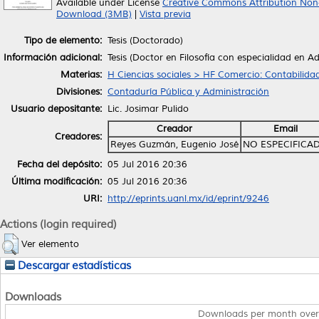
Available under License
Creative Commons Attribution Non
Download (3MB)
|
Vista previa
Tipo de elemento:
Tesis (Doctorado)
Información adicional:
Tesis (Doctor en Filosofía con especialidad en 
Materias:
H Ciencias sociales > HF Comercio: Contabilid
Divisiones:
Contaduría Pública y Administración
Usuario depositante:
Lic. Josimar Pulido
Creador
Email
Creadores:
Reyes Guzmán, Eugenio José
NO ESPECIFICA
Fecha del depósito:
05 Jul 2016 20:36
Última modificación:
05 Jul 2016 20:36
URI:
http://eprints.uanl.mx/id/eprint/9246
Actions (login required)
Ver elemento
Descargar estadísticas
Downloads
Downloads per month over