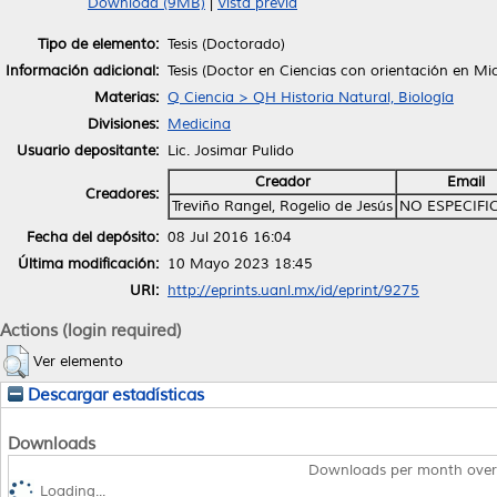
Download (9MB)
|
Vista previa
Tipo de elemento:
Tesis (Doctorado)
Información adicional:
Tesis (Doctor en Ciencias con orientación en M
Materias:
Q Ciencia > QH Historia Natural, Biología
Divisiones:
Medicina
Usuario depositante:
Lic. Josimar Pulido
Creador
Email
Creadores:
Treviño Rangel, Rogelio de Jesús
NO ESPECIFI
Fecha del depósito:
08 Jul 2016 16:04
Última modificación:
10 Mayo 2023 18:45
URI:
http://eprints.uanl.mx/id/eprint/9275
Actions (login required)
Ver elemento
Descargar estadísticas
Downloads
Downloads per month over
Loading...