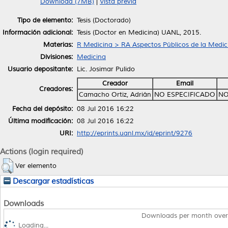
Download (7MB)
|
Vista previa
Tipo de elemento:
Tesis (Doctorado)
Información adicional:
Tesis (Doctor en Medicina) UANL, 2015.
Materias:
R Medicina > RA Aspectos Públicos de la Medic
Divisiones:
Medicina
Usuario depositante:
Lic. Josimar Pulido
Creador
Email
Creadores:
Camacho Ortiz, Adrián
NO ESPECIFICADO
NO
Fecha del depósito:
08 Jul 2016 16:22
Última modificación:
08 Jul 2016 16:22
URI:
http://eprints.uanl.mx/id/eprint/9276
Actions (login required)
Ver elemento
Descargar estadísticas
Downloads
Downloads per month over
Loading...