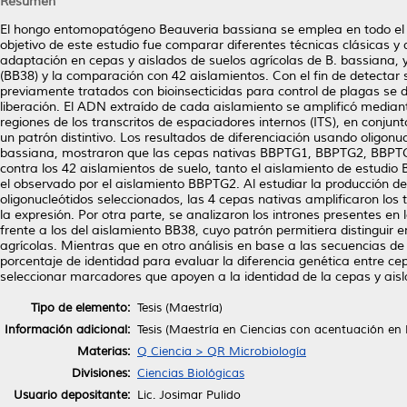
Resumen
El hongo entomopatógeno Beauveria bassiana se emplea en todo el 
objetivo de este estudio fue comparar diferentes técnicas clásicas y 
adaptación en cepas y aislados de suelos agrícolas de B. bassiana,
(BB38) y la comparación con 42 aislamientos. Con el fin de detectar
previamente tratados con bioinsecticidas para control de plagas se 
liberación. El ADN extraído de cada aislamiento se amplificó mediant
regiones de los transcritos de espaciadores internos (ITS), en conju
un patrón distintivo. Los resultados de diferenciación usando oligon
bassiana, mostraron que las cepas nativas BBPTG1, BBPTG2, BBPTG4 
contra los 42 aislamientos de suelo, tanto el aislamiento de estud
el observado por el aislamiento BBPTG2. Al estudiar la producción d
oligonucleótidos seleccionados, las 4 cepas nativas amplificaron lo
la expresión. Por otra parte, se analizaron los intrones presentes 
frente a los del aislamiento BB38, cuyo patrón permitiera distinguir 
agrícolas. Mientras que en otro análisis en base a las secuencias de l
porcentaje de identidad para evaluar la diferencia genética entre ce
seleccionar marcadores que apoyen a la identidad de la cepas y aisl
Tipo de elemento:
Tesis (Maestría)
Información adicional:
Tesis (Maestría en Ciencias con acentuación en
Materias:
Q Ciencia > QR Microbiología
Divisiones:
Ciencias Biológicas
Usuario depositante:
Lic. Josimar Pulido