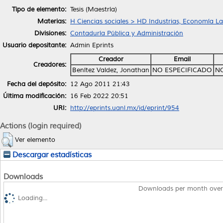
Tipo de elemento:
Tesis (Maestría)
Materias:
H Ciencias sociales > HD Industrias, Economía La
Divisiones:
Contaduría Pública y Administración
Usuario depositante:
Admin Eprints
Creador
Email
Creadores:
Benítez Valdez, Jonathan
NO ESPECIFICADO
NO
Fecha del depósito:
12 Ago 2011 21:43
Última modificación:
16 Feb 2022 20:51
URI:
http://eprints.uanl.mx/id/eprint/954
Actions (login required)
Ver elemento
Descargar estadísticas
Downloads
Downloads per month over
Loading...