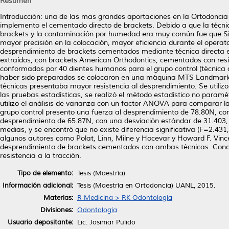
Resumen
Introducción: una de las mas grandes aportaciones en la Ortodonci
implemento el cementado directo de brackets. Debido a que la técnic
brackets y la contaminación por humedad era muy común fue que Sil
mayor precisión en la colocación, mayor eficiencia durante el operato
desprendimiento de brackets cementados mediante técnica directa e
extraídos, con brackets American Orthodontics, cementados con res
conformados por 40 dientes humanos para el grupo control (técnica di
haber sido preparados se colocaron en una máquina MTS Landmark Se
técnicas presentaba mayor resistencia al desprendimiento. Se utiliz
las pruebas estadísticas, se realizó el método estadístico no pa
utilizo el análisis de varianza con un factor ANOVA para comparar la
grupo control presento una fuerza al desprendimiento de 78.80N, con
desprendimiento de 65.87N, con una desviación estándar de 31.403, s
medias, y se encontró que no existe diferencia significativa (F=2.431,
algunos autores como Polat, Linn, Milne y Hocevar y Howard F. Vincen
desprendimiento de brackets cementados con ambas técnicas. Conc
resistencia a la tracción.
Tipo de elemento:
Tesis (Maestría)
Información adicional:
Tesis (Maestría en Ortodoncia) UANL, 2015.
Materias:
R Medicina > RK Odontología
Divisiones:
Odontología
Usuario depositante:
Lic. Josimar Pulido