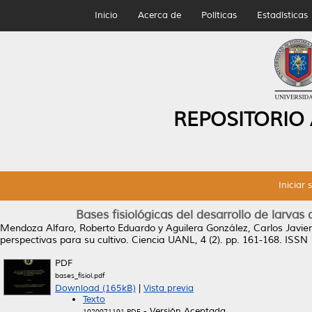
Inicio
Acerca de
Políticas
Estadísticas
REPOSITORIO
Iniciar 
Bases fisiológicas del desarrollo de larvas
Mendoza Alfaro, Roberto Eduardo
y
Aguilera González, Carlos Javier
perspectivas para su cultivo.
Ciencia UANL, 4 (2). pp. 161-168. ISSN
PDF
bases_fisiol.pdf
Download (165kB)
|
Vista previa
Texto
- Versión Aceptada
1020071191.PDF