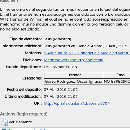
Resumen
El melanoma es el segundo tumor más frecuente en la piel del equi
En el humano, se han estudiado genes candidatos como biomarcadore
WT1 (Tumor de Wilms), el cual se ha encontrado sobreexpresado en 
melanoma murino induce una disminución en la proliferación celular 
no ha sido estudiado.
Tipo de elemento:
Tesis (Maestría)
Información adicional:
Tesis (Maestría en Ciencia Animal) UANL, 2015.
Materias:
S Agricultura > SF Ganadería / Medicina veretri
Divisiones:
Medicina Veterinaria y Zootecnia
Usuario depositante:
Lic. Josimar Pulido
Creador
Email
Creadores:
Garza Rodríguez, Oscar Ignacio
NO ESPECIFI
Fecha del depósito:
07 Abr 2016 21:07
Última modificación:
07 Abr 2016 21:07
URI:
http://eprints.uanl.mx/id/eprint/9704
Actions (login required)
Ver elemento