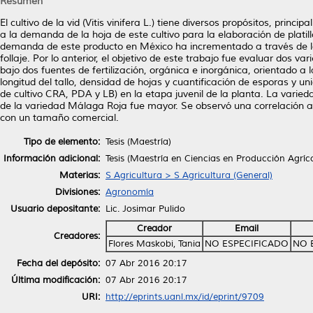
Resumen
El cultivo de la vid (Vitis vinifera L.) tiene diversos propósitos, pri
a la demanda de la hoja de este cultivo para la elaboración de platill
demanda de este producto en México ha incrementado a través de los 
follaje. Por lo anterior, el objetivo de este trabajo fue evaluar dos
bajo dos fuentes de fertilización, orgánica e inorgánica, orientado a l
longitud del tallo, densidad de hojas y cuantificación de esporas y 
de cultivo CRA, PDA y LB) en la etapa juvenil de la planta. La varie
de la variedad Málaga Roja fue mayor. Se observó una correlación al
con un tamaño comercial.
Tipo de elemento:
Tesis (Maestría)
Información adicional:
Tesis (Maestría en Ciencias en Producción Agríc
Materias:
S Agricultura > S Agricultura (General)
Divisiones:
Agronomía
Usuario depositante:
Lic. Josimar Pulido
Creador
Email
Creadores:
Flores Maskobi, Tania
NO ESPECIFICADO
NO 
Fecha del depósito:
07 Abr 2016 20:17
Última modificación:
07 Abr 2016 20:17
URI:
http://eprints.uanl.mx/id/eprint/9709