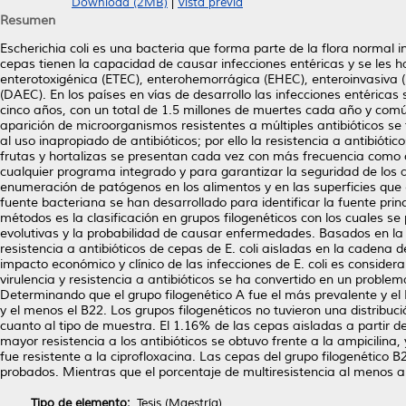
Download (2MB)
|
Vista previa
Resumen
Escherichia coli es una bacteria que forma parte de la flora normal 
cepas tienen la capacidad de causar infecciones entéricas y se les h
enterotoxigénica (ETEC), enterohemorrágica (EHEC), enteroinvasiva 
(DAEC). En los países en vías de desarrollo las infecciones entéri
cinco años, con un total de 1.5 millones de muertes cada año y comú
aparición de microorganismos resistentes a múltiples antibióticos s
al uso inapropiado de antibióticos; por ello la resistencia a antibióti
frutas y hortalizas se presentan cada vez con más frecuencia como 
cualquier programa integrado y para garantizar la seguridad de los 
enumeración de patógenos en los alimentos y en las superficies que 
fuente bacteriana se han desarrollado para identificar la fuente prin
métodos es la clasificación en grupos filogenéticos con los cuales s
evolutivas y la probabilidad de causar enfermedades. Basados en la h
resistencia a antibióticos de cepas de E. coli aisladas en la cadena 
impacto económico y clínico de las infecciones de E. coli es considerab
virulencia y resistencia a antibióticos se ha convertido en un probl
Determinando que el grupo filogenético A fue el más prevalente y el
y el menos el B22. Los grupos filogenéticos no tuvieron una distribuc
cuanto al tipo de muestra. El 1.16% de las cepas aisladas a partir 
mayor resistencia a los antibióticos se obtuvo frente a la ampicilin
fue resistente a la ciprofloxacina. Las cepas del grupo filogenético B
probados. Mientras que el porcentaje de multiresistencia al menos a 
Tipo de elemento:
Tesis (Maestría)