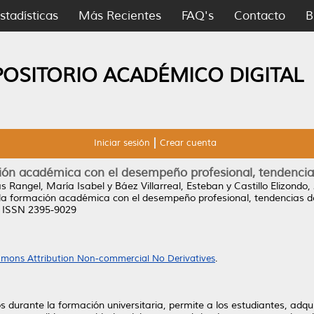
stadísticas
Más Recientes
FAQ's
Contacto
B
POSITORIO ACADÉMICO DIGITAL
Iniciar sesión
Crear cuenta
ión académica con el desempeño profesional, tendencia
s Rangel, María Isabel
y
Báez Villarreal, Esteban
y
Castillo Elizondo
la formación académica con el desempeño profesional, tendencias d
24. ISSN 2395-9029
mons Attribution Non-commercial No Derivatives
.
s durante la formación universitaria, permite a los estudiantes, adqui