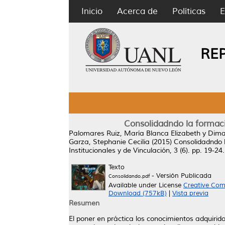
Inicio
Acerca de
Políticas
E
RE
Consolidadndo la formac
Palomares Ruiz, María Blanca Elizabeth
y
Dima
Garza, Stephanie Cecilia
(2015)
Consolidadndo 
Institucionales y de Vinculación, 3 (6). pp. 19-
Texto
- Versión Publicada
Consolidando.pdf
Available under License
Creative Com
Download (757kB)
|
Vista previa
Resumen
El poner en práctica los conocimientos adquirido