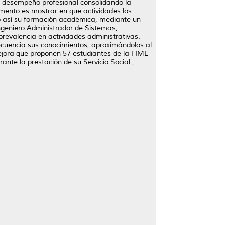
l desempeño profesional consolidando la
mento es mostrar en que actividades los
o así su formación académica, mediante un
ngeniero Administrador de Sistemas,
prevalencia en actividades administrativas.
ecuencia sus conocimientos, aproximándolos al
ejora que proponen 57 estudiantes de la FIME
nte la prestación de su Servicio Social ,