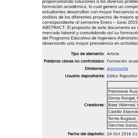
proporcionando soluciones a los diversos probl
formación académica, lo cual genera un compro
estudiantes desarrollan con mayor frecuencia 
análisis de los diferentes proyectos de mejora
correspondiente al semestre Enero – Junio 2015 
ABSTRACT: El propósito de este documento es m
mercado laboral y consolidando así su formació
del Programa Educativo de Ingeniero Administra
observando una mayor prevalencia en actividad
Tipo de elemento:
Article
Palabras claves no controlados:
Formación acadé
Divisiones:
Agronomía
Usuario depositante:
Editor Repositor
Palomares Ruiz
Dimas Rangel, 
Creadores:
Báez Villarreal,
Castillo Elizon
Torres Bugdud,
Sánchez Garza, 
Fecha del depósito:
24 Oct 2016 21