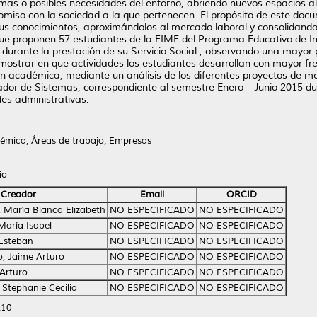
emas o posibles necesidades del entorno, abriendo nuevos espacios a
miso con la sociedad a la que pertenecen. El propósito de este docu
sus conocimientos, aproximándolos al mercado laboral y consolidand
 que proponen 57 estudiantes de la FIME del Programa Educativo de I
durante la prestación de su Servicio Social , observando una mayor 
ostrar en que actividades los estudiantes desarrollan con mayor fr
n académica, mediante un análisis de los diferentes proyectos de m
dor de Sistemas, correspondiente al semestre Enero – Junio 2015 dura
es administrativas.
mica; Áreas de trabajo; Empresas
io
Creador
Email
ORCID
, María Blanca Elizabeth
NO ESPECIFICADO
NO ESPECIFICADO
María Isabel
NO ESPECIFICADO
NO ESPECIFICADO
 Esteban
NO ESPECIFICADO
NO ESPECIFICADO
do, Jaime Arturo
NO ESPECIFICADO
NO ESPECIFICADO
 Arturo
NO ESPECIFICADO
NO ESPECIFICADO
Stephanie Cecilia
NO ESPECIFICADO
NO ESPECIFICADO
:10