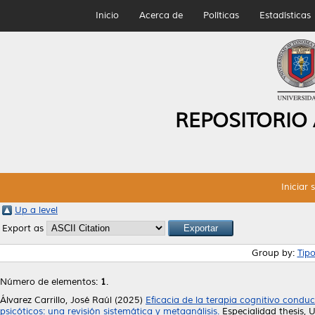
Inicio
Acerca de
Políticas
Estadísticas
REPOSITORIO
Iniciar 
Up a level
Export as
Group by:
Tip
Número de elementos:
1
.
Álvarez Carrillo, José Raúl
(2025)
Eficacia de la terapia cognitivo conduc
psicóticos: una revisión sistemática y metaanálisis.
Especialidad thesis,