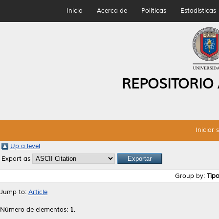
Inicio
Acerca de
Políticas
Estadísticas
REPOSITORIO
Iniciar 
Up a level
Export as
Group by:
Tip
Jump to:
Article
Número de elementos:
1
.