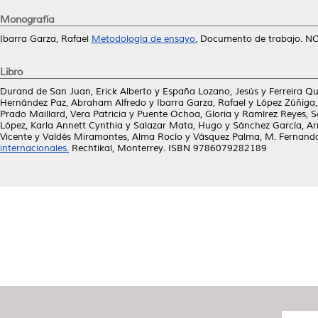
Monografía
Ibarra Garza, Rafael
Metodología de ensayo.
Documento de trabajo. NO
Libro
Durand de San Juan, Erick Alberto
y
España Lozano, Jesús
y
Ferreira Q
Hernández Paz, Abraham Alfredo
y
Ibarra Garza, Rafael
y
López Zúñiga
Prado Maillard, Vera Patricia
y
Puente Ochoa, Gloria
y
Ramírez Reyes, S
López, Karla Annett Cynthia
y
Salazar Mata, Hugo
y
Sánchez García, Ar
Vicente
y
Valdés Miramontes, Alma Rocío
y
Vásquez Palma, M. Fernand
internacionales.
Rechtikal, Monterrey. ISBN 9786079282189