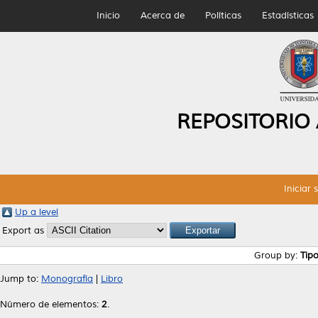
Inicio
Acerca de
Políticas
Estadísticas
REPOSITORIO
Iniciar 
Up a level
Export as
Group by:
Tip
Jump to:
Monografía
|
Libro
Número de elementos:
2
.