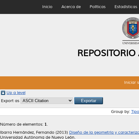
Inicio
Acerca de
Políticas
Estadísticas
REPOSITORIO
Iniciar 
Up a level
Export as
Group by:
Tip
Número de elementos:
1
.
Ibarra Hernández, Fernando
(2013)
Diseño de la geometría y caracteri
Universidad Autónoma de Nuevo León.