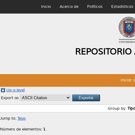
Inicio
Acerca de
Políticas
Estadísticas
REPOSITORIO
Iniciar 
Up a level
Export as
Group by:
Tip
Jump to:
Tesis
Número de elementos:
1
.