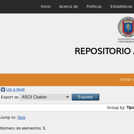
Inicio
Acerca de
Políticas
Estadísticas
REPOSITORIO
Iniciar 
Up a level
Export as
Group by:
Tip
Jump to:
Tesis
Número de elementos:
1
.