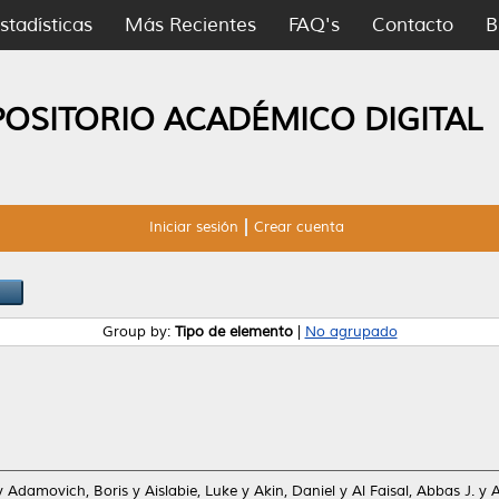
stadísticas
Más Recientes
FAQ's
Contacto
B
POSITORIO ACADÉMICO DIGITAL
Iniciar sesión
Crear cuenta
Group by:
Tipo de elemento
|
No agrupado
y
Adamovich, Boris
y
Aislabie, Luke
y
Akin, Daniel
y
Al Faisal, Abbas J.
y
A