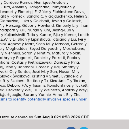
y
Cardoso Ramos, Henrique Anatole
y
y
Curd, Amelia
y
Dangchana, Punyanuch
y
Lennart
y
Ekmekçi, F. Güler
y
Elphinstone Davis,
Halit
y
Forneck, Sandra C.
y
Gajduchenko, Helen S.
Glamuzina, Luka
y
Goldsmit, Jesica
y
Gollasch,
.
y
Herczeg, Gábor
y
Howland, Kimberly L.
y
Ilhan,
malaporn
y
Killi, Nurçin
y
Kim, Jeong-Eun
y
y
Kuljanishvili, Tatia
y
Kumar, Biju
y
Kumar, Lohith
.E.W.
y
Li, Shan
y
Lipinskaya, Tatsiana
y
Liu, Fei
y
ini, Agnese
y
Marr, Sean M.
y
Masson, Gérard
y
e
y
Moghaddas, Seyed Daryoush
y
Moshobane,
y
y
Nienhuis, Sarah
y
Nimtim, Matura
y
Nolan,
athryn
y
Paganelli, Daniele
y
Parretti, Paola
y
ikaris, Costas
y
Pietraszewski, Dariusz
y
Piria,
aj, Tena
y
Rahmani, Hossein
y
Raj, Smrithy
y
wakil O.
y
Santos, José M.
y
Sarı, Hasan M.
y
Slovák Švolíková, Kristína
y
Smeti, Evangelia
y
h R.
y
Szajbert, Bettina
y
Ta, Kieu Anh T.
y
Tarkan,
oca, Débora F.A.
y
Tsiamis, Konstantinos
y
Tuckett,
ek, Lizaveta
y
Wei, Hui
y
Weiperth, András
y
Weyl,
Yoğurtçuoğlu, Baran
y
Yunnie, Anna L.E.
y
Zhu,
sms to identify potentially invasive species under
a lista se generó en
Sun Aug 9 02:10:58 2026 CDT
.