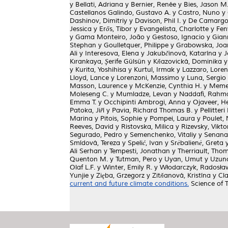
y
Bellati, Adriana
y
Bernier, Renée
y
Bies, Jason M
Castellanos Galindo, Gustavo A.
y
Castro, Nuno
y
Dashinov, Dimitriy
y
Davison, Phil I.
y
De Camargo,
Jessica
y
Erős, Tibor
y
Evangelista, Charlotte
y
Fen
y
Gama Monteiro, João
y
Gestoso, Ignacio
y
Gian
Stephan
y
Goulletquer, Philippe
y
Grabowska, Jo
Ali
y
Interesova, Elena
y
Jakubčinová, Katarína
y
J
Kırankaya, Şerife Gülsün
y
Kňazovická, Dominika
y
Kurita, Yoshihisa
y
Kurtul, Irmak
y
Lazzaro, Lore
Lloyd, Lance
y
Lorenzoni, Massimo
y
Luna, Sergio
Masson, Laurence
y
McKenzie, Cynthia H.
y
Memed
Moleseng C.
y
Mumladze, Levan
y
Naddafi, Rahm
Emma T.
y
Occhipinti Ambrogi, Anna
y
Ojaveer, H
Patoka, Jiří
y
Pavia, Richard Thomas B.
y
Pellitter
Marina
y
Pitois, Sophie
y
Pompei, Laura
y
Poulet, 
Reeves, David
y
Ristovska, Milica
y
Rizevsky, Vikto
Segurado, Pedro
y
Semenchenko, Vitaliy
y
Senana
Smídová, Tereza
y
Spelić, Ivan
y
Srėbalienė, Greta
Ali Serhan
y
Tempesti, Jonathan
y
Therriault, Tho
Quenton M.
y
Tutman, Pero
y
Uyan, Umut
y
Uzuno
Olaf L.F.
y
Winter, Emily R.
y
Włodarczyk, Radosła
Yunjie
y
Zięba, Grzegorz
y
Zitňanová, Kristína
y
Cla
current and future climate conditions.
Science of 