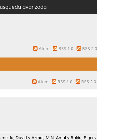
úsqueda avanzada
Atom
RSS 1.0
RSS 2.0
Atom
RSS 1.0
RSS 2.0
lmeida, David
y
Azmai, M.N. Amal
y
Bakiu, Rigers