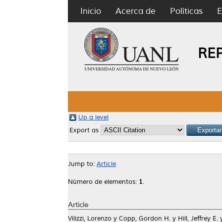
Inicio
Acerca de
Políticas
E
RE
Up a level
Export as
Jump to:
Article
Número de elementos:
1
.
Article
Vilizzi, Lorenzo
y
Copp, Gordon H.
y
Hill, Jeffrey E.