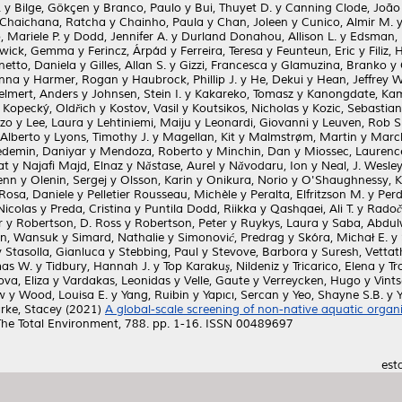
.
y
Bilge, Gökçen
y
Branco, Paulo
y
Bui, Thuyet D.
y
Canning Clode, João
Chaichana, Ratcha
y
Chainho, Paula
y
Chan, Joleen
y
Cunico, Almir M.
 Mariele P.
y
Dodd, Jennifer A.
y
Durland Donahou, Allison L.
y
Edsman, 
wick, Gemma
y
Ferincz, Árpád
y
Ferreira, Teresa
y
Feunteun, Eric
y
Filiz, 
netto, Daniela
y
Gilles, Allan S.
y
Gizzi, Francesca
y
Glamuzina, Branko
y
anna
y
Harmer, Rogan
y
Haubrock, Phillip J.
y
He, Dekui
y
Hean, Jeffrey W
elmert, Anders
y
Johnsen, Stein I.
y
Kakareko, Tomasz
y
Kanongdate, Ka
y
Kopecký, Oldřich
y
Kostov, Vasil
y
Koutsikos, Nicholas
y
Kozic, Sebastian
nzo
y
Lee, Laura
y
Lehtiniemi, Maiju
y
Leonardi, Giovanni
y
Leuven, Rob S
 Alberto
y
Lyons, Timothy J.
y
Magellan, Kit
y
Malmstrøm, Martin
y
March
emin, Daniyar
y
Mendoza, Roberto
y
Minchin, Dan
y
Miossec, Laurenc
at
y
Najafi Majd, Elnaz
y
Năstase, Aurel
y
Năvodaru, Ion
y
Neal, J. Wesle
enn
y
Olenin, Sergej
y
Olsson, Karin
y
Onikura, Norio
y
O'Shaughnessy, K
i Rosa, Daniele
y
Pelletier Rousseau, Michèle
y
Peralta, Elfritzson M.
y
Perd
Nicolas
y
Preda, Cristina
y
Puntila Dodd, Riikka
y
Qashqaei, Ali T.
y
Radoč
r
y
Robertson, D. Ross
y
Robertson, Peter
y
Ruykys, Laura
y
Saba, Abdul
n, Wansuk
y
Simard, Nathalie
y
Simonović, Predrag
y
Skóra, Michał E.
y
y
Stasolla, Gianluca
y
Stebbing, Paul
y
Stevove, Barbora
y
Suresh, Vettat
mas W.
y
Tidbury, Hannah J.
y
Top Karakuş, Nildeniz
y
Tricarico, Elena
y
Tr
va, Eliza
y
Vardakas, Leonidas
y
Velle, Gaute
y
Verreycken, Hugo
y
Vints
w
y
Wood, Louisa E.
y
Yang, Ruibin
y
Yapıcı, Sercan
y
Yeo, Shayne S.B.
y
rke, Stacey
(2021)
A global-scale screening of non-native aquatic organi
The Total Environment, 788. pp. 1-16. ISSN 00489697
est