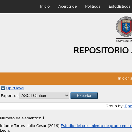
Inicio
Acerca de
Políticas
Estadísticas
REPOSITORIO
Iniciar 
Up a level
Export as
Group by:
Tip
Número de elementos:
1
.
Infante Torres, Julio César
(2019)
Estudio del crecimiento de grano en l
León.