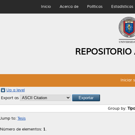
Inicio
Acerca de
Políticas
Estadísticas
REPOSITORIO
Iniciar 
Up a level
Export as
Group by:
Tip
Jump to:
Tesis
Número de elementos:
1
.