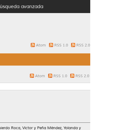
úsqueda avanzada
Atom
RSS 1.0
RSS 2.0
Atom
RSS 1.0
RSS 2.0
uierdo Roca, Victor
y
Peña Méndez, Yolanda
y