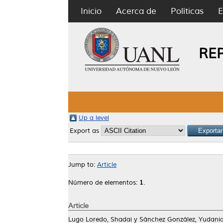
Inicio
Acerca de
Políticas
E
RE
Up a level
Export as
Jump to:
Article
Número de elementos:
1
.
Article
Lugo Loredo, Shadai
y
Sánchez González, Yudani