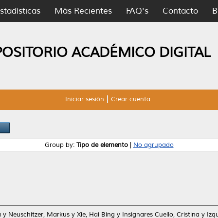
stadísticas
Más Recientes
FAQ's
Contacto
B
POSITORIO ACADÉMICO DIGITAL
Iniciar sesión
Crear cuenta
Group by:
Tipo de elemento
|
No agrupado
a
y
Neuschitzer, Markus
y
Xie, Hai Bing
y
Insignares Cuello, Cristina
y
Izq